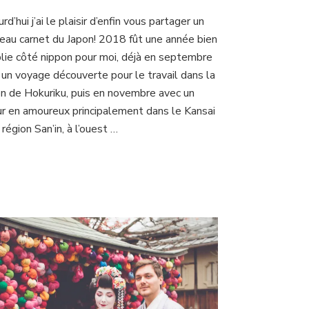
Le
rd’hui j’ai le plaisir d’enfin vous partager un
château
eau carnet du Japon! 2018 fût une année bien
d’Himeji
et
lie côté nippon pour moi, déjà en septembre
les
 un voyage découverte pour le travail dans la
jardins
on de Hokuriku, puis en novembre avec un
de
ur en amoureux principalement dans le Kansai
Koko-
en
 région San’in, à l’ouest …