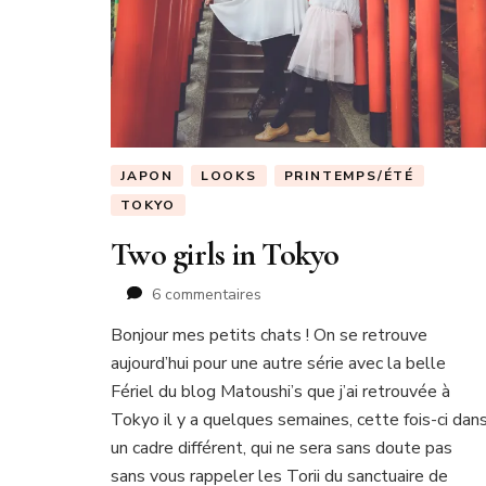
JAPON
LOOKS
PRINTEMPS/ÉTÉ
TOKYO
Two girls in Tokyo
sur
6 commentaires
Two
Bonjour mes petits chats ! On se retrouve
girls
aujourd’hui pour une autre série avec la belle
in
Tokyo
Fériel du blog Matoushi’s que j’ai retrouvée à
Tokyo il y a quelques semaines, cette fois-ci dan
un cadre différent, qui ne sera sans doute pas
sans vous rappeler les Torii du sanctuaire de