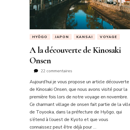
HYŌGO
JAPON
KANSAI
VOYAGE
A la découverte de Kinosaki
Onsen
sur
22 commentaires
A
Aujourd’hui je vous propose un article découverte
la
de Kinosaki Onsen, que nous avons visité pour la
découverte
de
première fois lors de notre voyage en novembre.
Kinosaki
Ce charmant village de onsen fait partie de la vill
Onsen
de Toyooka, dans la préfecture de Hyōgo, qui
s’étend à l’ouest de Kyoto et que vous
connaissez peut être déjà pour …