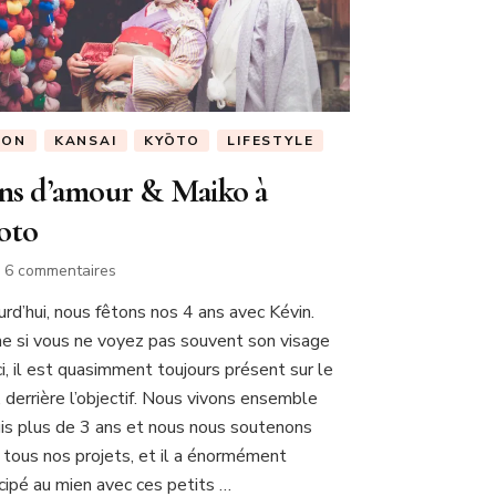
PON
KANSAI
KYŌTO
LIFESTYLE
ans d’amour & Maiko à
oto
sur
6 commentaires
4
urd’hui, nous fêtons nos 4 ans avec Kévin.
ans
 si vous ne voyez pas souvent son visage
d’amour
&
ci, il est quasimment toujours présent sur le
Maiko
, derrière l’objectif. Nous vivons ensemble
à
is plus de 3 ans et nous nous soutenons
Kyoto
 tous nos projets, et il a énormément
icipé au mien avec ces petits …