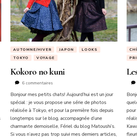
AUTOMNE/HIVER
JAPON
LOOKS
CH
TOKYO
VOYAGE
PR
Kokoro no kuni
Le
sur
6 commentaires
Kokoro
Bonjour mes petits chats! Aujourd’hui est un jour
Bonj
no
spécial : je vous propose une série de photos
kuni
quel
réalisée à Tokyo, et pour la première fois depuis
pour
s
longtemps sur le blog, accompagnée d’une
réali
charmante demoiselle, Fériel du blog Matoushi’s.
Kawa
Si vous n’avez pas trop suivi mes derniers articles,
fleu