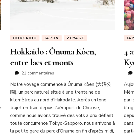
HOKKAIDO
JAPON
VOYAGE
JA
Hokkaido : Ônuma Kôen,
4 
entre lacs et monts
Ky
sur
21 commentaires
Hokkaido
Notre voyage commence à Ônuma Kôen (大沼公
Aujo
:
園), un parc naturel situé à une trentaine de
Ônuma
Même
Kôen,
kilomètres au nord d’Hakodate. Après un long
par i
entre
e
trajet en train depuis l’aéroport de Chitose,
blog
lacs
comme nous avions trouvé des vols à prix défiant
depu
et
toute concurrence Tokyo-Sapporo, nous arrivons à
dans
monts
la petite gare du parc d’Onuma en fin d’après midi,
part