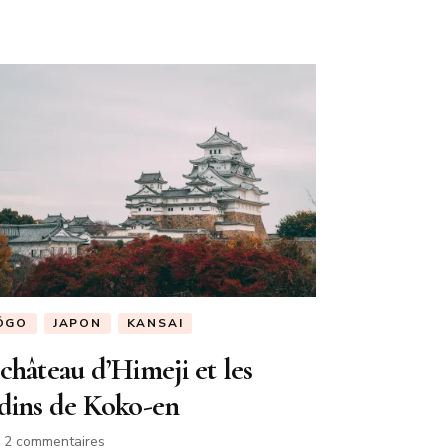
ŌGO
JAPON
KANSAI
château d’Himeji et les
rdins de Koko-en
sur
2 commentaires