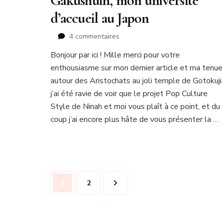
Gakushuin, mon université
d’accueil au Japon
sur
4 commentaires
Gakushuin,
Bonjour par ici ! Mille merci pour votre
mon
enthousiasme sur mon dernier article et ma tenu
université
d’accueil
autour des Aristochats au joli temple de Gotokuji
au
j’ai été ravie de voir que le projet Pop Culture
Japon
Style de Ninah et moi vous plaît à ce point, et du
coup j’ai encore plus hâte de vous présenter la …
Navigation
Page
Page
1
2
des
articles