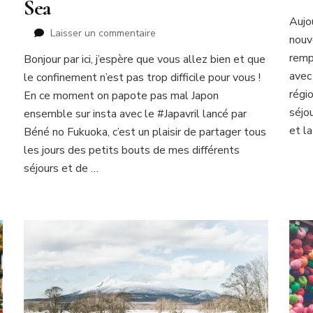
Sea
Aujou
sur
Laisser un commentaire
nouv
En
remp
Bonjour par ici, j’espère que vous allez bien et que
cuisine
avec
le confinement n’est pas trop difficile pour vous !
avec
Kyoto
régi
En ce moment on papote pas mal Japon
by
séjo
ensemble sur insta avec le #Japavril lancé par
the
et la
Béné no Fukuoka, c’est un plaisir de partager tous
Sea
les jours des petits bouts de mes différents
séjours et de …