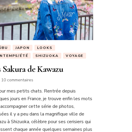
ŪBU
JAPON
LOOKS
INTEMPS/ÉTÉ
SHIZUOKA
VOYAGE
s Sakura de Kawazu
sur
10 commentaires
Les
our mes petits chats. Rentrée depuis
Sakura
ques jours en France, je trouve enfin les mots
de
Kawazu
 accompagner cette série de photos,
sées il y a peu dans la magnifique ville de
zu à Shizuoka, célèbre pour ses cerisiers qui
rissent chaque année quelques semaines plus