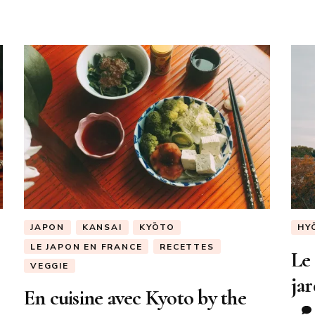
JAPON
KANSAI
KYŌTO
HY
LE JAPON EN FRANCE
RECETTES
Le 
VEGGIE
ja
En cuisine avec Kyoto by the