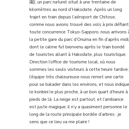
園), un parc naturel situé à une trentaine de
Ônuma
Kôen,
kilomètres au nord d’Hakodate. Après un long
entre
trajet en train depuis l’aéroport de Chitose,
lacs
comme nous avions trouvé des vols à prix défiant
et
toute concurrence Tokyo-Sapporo, nous arrivons 
monts
la petite gare du parc d’Onuma en fin d’après midi
dont le calme fut bienvenu après le train bondé
de touristes allant à Hakodate, plus touristique.
Direction l’office de tourisme local, où nous
sommes les seuls visiteurs à cette heure tardive:
l’équipe très chaleureuse nous remet une carte
pour se balader dans les environs, et nous indiqu
le konbini le plus proche, à un bon quart d’heure à
pieds de là. La neige est partout, et l’ambiance
est juste magique, il n’y a quasiment personne le
long de la route principale bordée d’arbres : je
sens que ce lieu va me plaire !