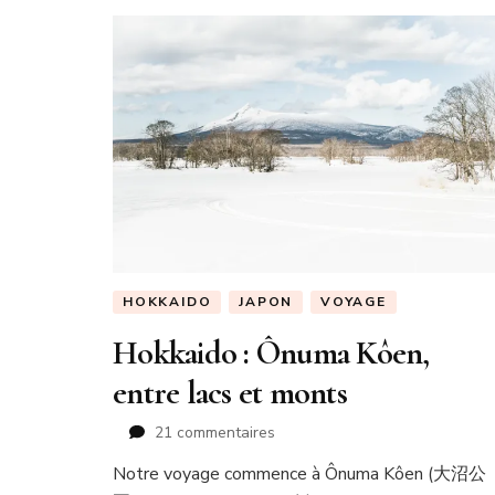
HOKKAIDO
JAPON
VOYAGE
Hokkaido : Ônuma Kôen,
entre lacs et monts
sur
21 commentaires
Hokkaido
Notre voyage commence à Ônuma Kôen (大沼公
: