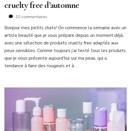
cruelty free d’automne
sur
10 commentaires
Mes
Bonjour mes petits chats! On commence la semaine avec un
chouchous
article beauté que je vous prépare depuis un moment déjà,
beauté
naturelle
avec une sélection de produits cruelty free adaptés aux
et
peux sensibles. Comme toujours j’ai testé tous les produits
cruelty
que je vous présente aujourd’hui sur ma peau, qui a
free
tendance à faire des rougeurs et à …
d’automne