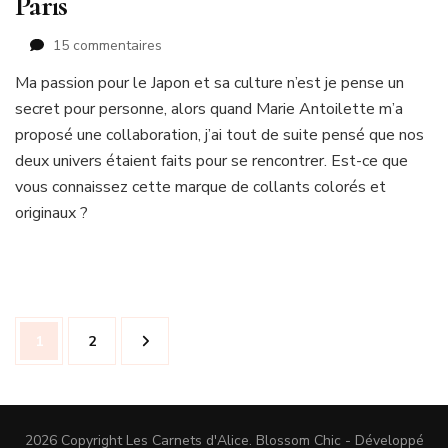
Paris
sur
15 commentaires
Guillemette
Ma passion pour le Japon et sa culture n’est je pense un
à
secret pour personne, alors quand Marie Antoilette m’a
la
Cité
proposé une collaboration, j’ai tout de suite pensé que nos
Universitaire
deux univers étaient faits pour se rencontrer. Est-ce que
de
vous connaissez cette marque de collants colorés et
Paris
originaux ?
Navigation
Page
Page
1
2
des
articles
2026 Copyright
Les Carnets d'Alice
.
Blossom Chic - Développé