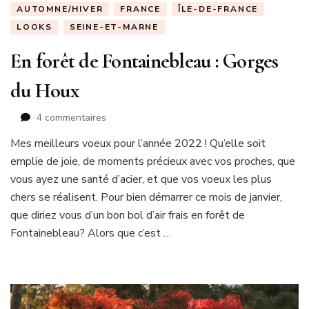
AUTOMNE/HIVER
FRANCE
ÎLE-DE-FRANCE
LOOKS
SEINE-ET-MARNE
En forêt de Fontainebleau : Gorges
du Houx
sur
4 commentaires
En
Mes meilleurs voeux pour l’année 2022 ! Qu’elle soit
forêt
emplie de joie, de moments précieux avec vos proches, que
de
Fontainebleau
vous ayez une santé d’acier, et que vos voeux les plus
:
chers se réalisent. Pour bien démarrer ce mois de janvier,
Gorges
que diriez vous d’un bon bol d’air frais en forêt de
du
Fontainebleau? Alors que c’est …
Houx