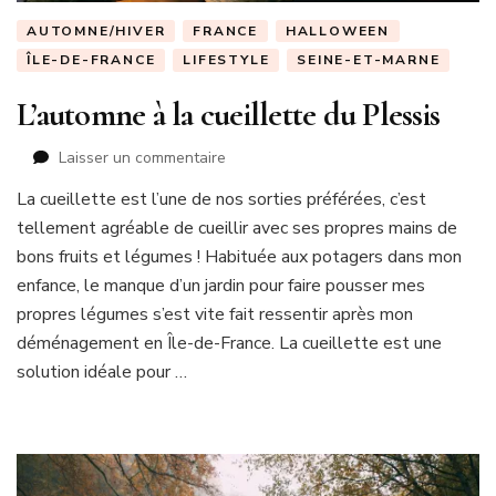
AUTOMNE/HIVER
FRANCE
HALLOWEEN
ÎLE-DE-FRANCE
LIFESTYLE
SEINE-ET-MARNE
L’automne à la cueillette du Plessis
sur
Laisser un commentaire
L’automne
La cueillette est l’une de nos sorties préférées, c’est
à
tellement agréable de cueillir avec ses propres mains de
la
cueillette
bons fruits et légumes ! Habituée aux potagers dans mon
du
enfance, le manque d’un jardin pour faire pousser mes
Plessis
propres légumes s’est vite fait ressentir après mon
déménagement en Île-de-France. La cueillette est une
solution idéale pour …