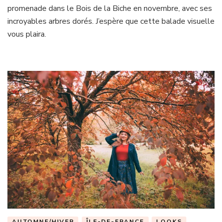
la
promenade dans le Bois de la Biche en novembre, avec ses
Biche
incroyables arbres dorés. J’espère que cette balade visuelle
vous plaira.
AUTOMNE/HIVER
ÎLE-DE-FRANCE
LOOKS