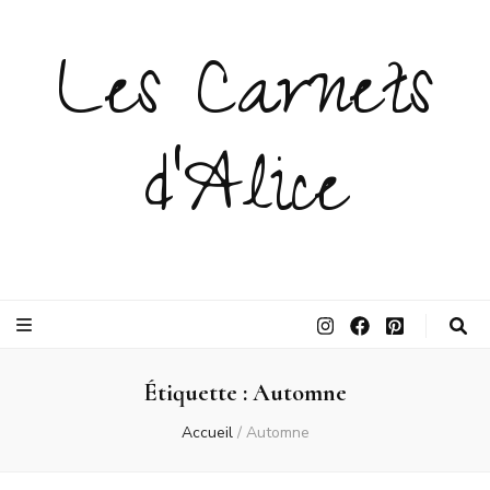
Les Carnets
d'Alice
Étiquette :
Automne
Accueil
/
Automne