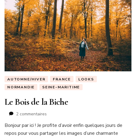
AUTOMNE/HIVER
FRANCE
LOOKS
NORMANDIE
SEINE-MARITIME
Le Bois de la Biche
sur
2 commentaires
Le
Bonjour par ici ! Je profite d’avoir enfin quelques jours de
Bois
repos pour vous partager les images d’une charmante
de