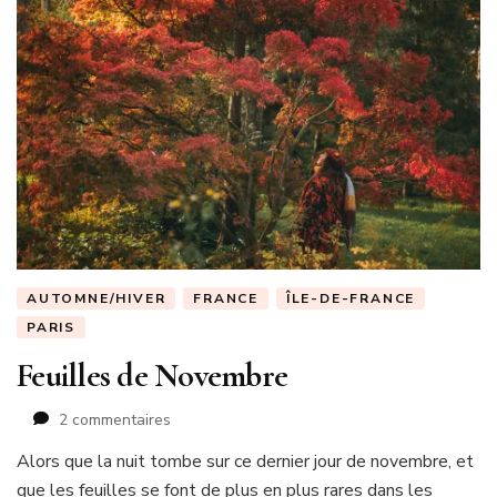
AUTOMNE/HIVER
FRANCE
ÎLE-DE-FRANCE
PARIS
Feuilles de Novembre
sur
2 commentaires
Feuilles
Alors que la nuit tombe sur ce dernier jour de novembre, et
de
que les feuilles se font de plus en plus rares dans les
Novembre