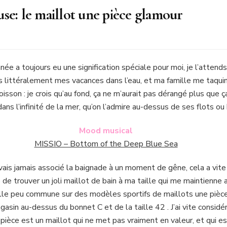
se: le maillot une pièce glamour
ée a toujours eu une signification spéciale pour moi, je l’attend
ais littéralement mes vacances dans l’eau, et ma famille me taqu
poisson : je crois qu’au fond, ça ne m’aurait pas dérangé plus que ç
ns l’infinité de la mer, qu’on l’admire au-dessus de ses flots ou 
Mood musical
MISSIO – Bottom of the Deep Blue Sea
vais jamais associé la baignade à un moment de gêne, cela a vit
de trouver un joli maillot de bain à ma taille qui me maintienne as
le peu commune sur des modèles sportifs de maillots une pièce 
agasin au-dessus du bonnet C et de la taille 42 . J’ai vite cons
pièce est un maillot qui ne met pas vraiment en valeur, et qui es