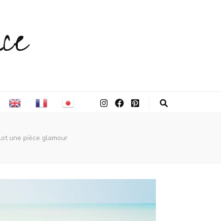
ce
llot une pièce glamour