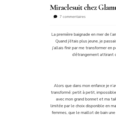
Miraclesuit chez Glamu
sur
7 commentaires
Miraclesuit
chez
Glamuse:
La première baignade en mer de l’ann
le
Quand j’étais plus jeune, je pass
maillot
j’allais finir par me transformer en 
une
d’étrangement attirant da
pièce
glamour
Alors que dans mon enfance je n’a
transformé: petit à petit, impossible 
avec mon grand bonnet et ma tail
limitée par le choix disponible en m
femmes, que le maillot de bain une 