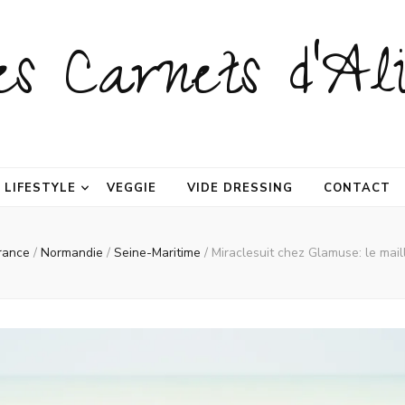
es Carnets d'Ali
LIFESTYLE
VEGGIE
VIDE DRESSING
CONTACT
rance
/
Normandie
/
Seine-Maritime
/
Miraclesuit chez Glamuse: le mai