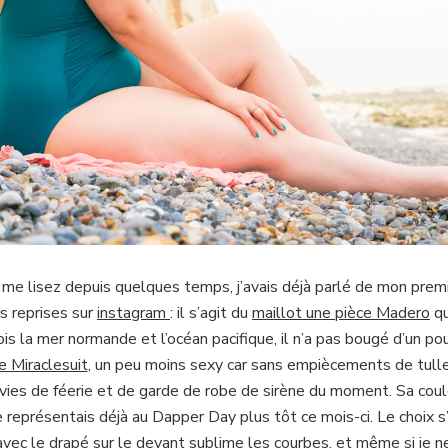
me lisez depuis quelques temps, j’avais déjà parlé de mon premie
rs reprises sur
instagram
: il s’agit du
maillot une pièce Madero
qu
fois la mer normande et l’océan pacifique, il n’a pas bougé d’un p
e Miraclesuit
, un peu moins sexy car sans empiècements de tulle
s de féerie et de garde de robe de sirène du moment. Sa couleu
je représentais déjà au Dapper Day plus tôt ce mois-ci. Le choix s
jeu avec le drapé sur le devant sublime les courbes, et même si je