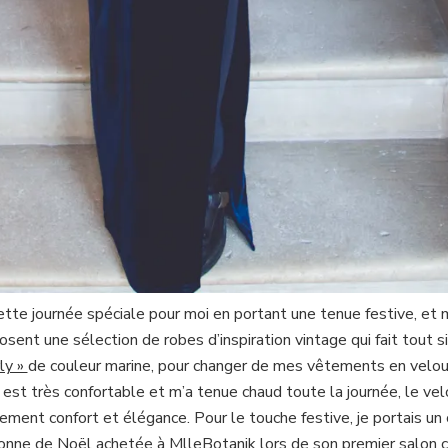
cette journée spéciale pour moi en portant une tenue festive, et
osent une sélection de robes d’inspiration vintage qui fait tout s
ly »
de couleur marine, pour changer de mes vêtements en velour
e est très confortable et m’a tenue chaud toute la journée, le v
acilement confort et élégance. Pour le touche festive, je portais un
uronne de Noël achetée à
MlleBotanik
lors de son premier salon c