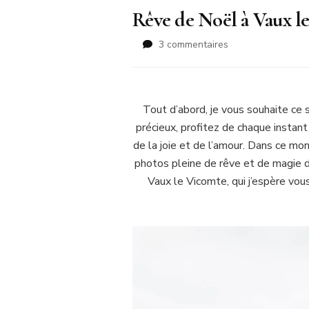
Rêve de Noël à Vaux l
sur
3 commentaires
Rêve
de
Noël
à
Tout d’abord, je vous souhaite ce
Vaux
précieux, profitez de chaque instan
le
de la joie et de l’amour. Dans ce mon
Vicomte
photos pleine de rêve et de magie d
Vaux le Vicomte, qui j’espère vou