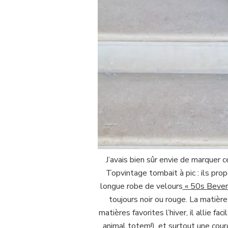
J’avais bien sûr envie de marquer 
Topvintage tombait à pic : ils prop
longue robe de velours
« 50s Bever
toujours noir ou rouge. La matièr
matières favorites l’hiver, il allie f
animal totem!), et surtout une co