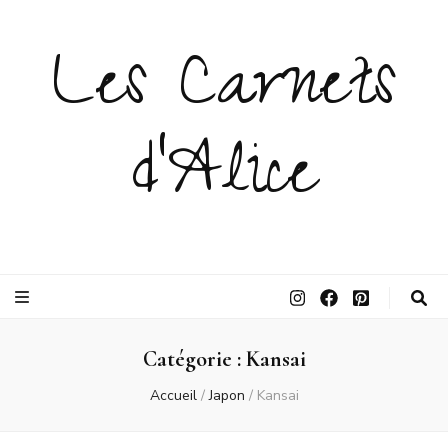
Les Carnets
d'Alice
Catégorie :
Kansai
Accueil
/
Japon
/
Kansai