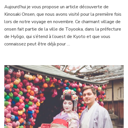
A
Aujourd’hui je vous propose un article découverte de
la
Kinosaki Onsen, que nous avons visité pour la première fois
découverte
de
lors de notre voyage en novembre. Ce charmant village de
Kinosaki
onsen fait partie de la ville de Toyooka, dans la préfecture
Onsen
de Hyōgo, qui s’étend à l’ouest de Kyoto et que vous
connaissez peut être déjà pour …