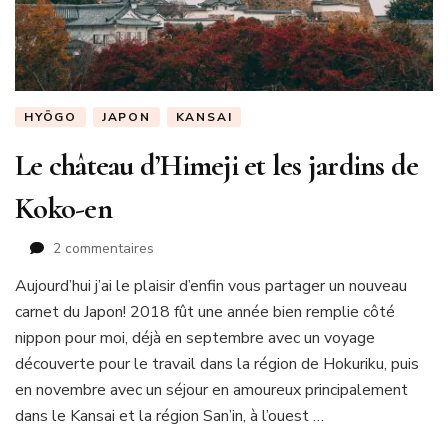
HYŌGO
JAPON
KANSAI
Le château d’Himeji et les jardins de
Koko-en
sur
2 commentaires
Le
Aujourd’hui j’ai le plaisir d’enfin vous partager un nouveau
château
carnet du Japon! 2018 fût une année bien remplie côté
d’Himeji
et
nippon pour moi, déjà en septembre avec un voyage
les
découverte pour le travail dans la région de Hokuriku, puis
jardins
en novembre avec un séjour en amoureux principalement
de
dans le Kansai et la région San’in, à l’ouest …
Koko-
en