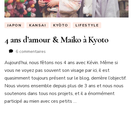
JAPON
KANSAI
KYŌTO
LIFESTYLE
4 ans d’amour & Maiko à Kyoto
sur
6 commentaires
4
Aujourd’hui, nous fêtons nos 4 ans avec Kévin. Même si
ans
vous ne voyez pas souvent son visage par ici, il est
d’amour
&
quasimment toujours présent sur le blog, derrière l’objectif.
Maiko
Nous vivons ensemble depuis plus de 3 ans et nous nous
à
soutenons dans tous nos projets, et il a énormément
Kyoto
participé au mien avec ces petits …