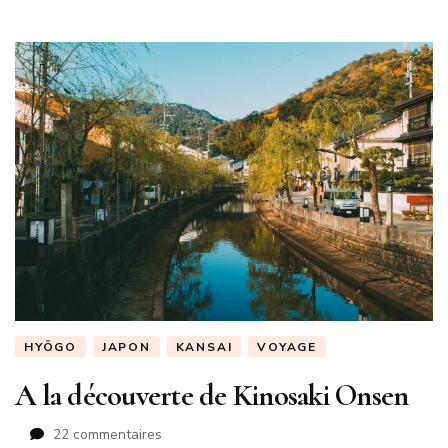
HYŌGO
JAPON
KANSAI
VOYAGE
A la découverte de Kinosaki Onsen
sur
22 commentaires