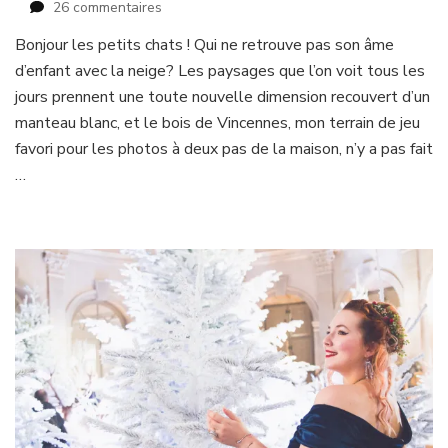
sur
26 commentaires
Féerie
Bonjour les petits chats ! Qui ne retrouve pas son âme
d’hiver
d’enfant avec la neige? Les paysages que l’on voit tous les
en
bleu
jours prennent une toute nouvelle dimension recouvert d’un
et
manteau blanc, et le bois de Vincennes, mon terrain de jeu
rouge
favori pour les photos à deux pas de la maison, n’y a pas fait
…