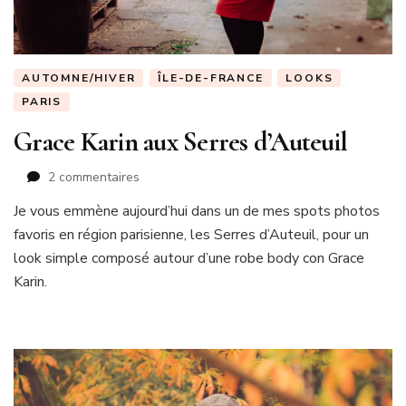
AUTOMNE/HIVER
ÎLE-DE-FRANCE
LOOKS
PARIS
Grace Karin aux Serres d’Auteuil
sur
2 commentaires
Grace
Je vous emmène aujourd’hui dans un de mes spots photos
Karin
favoris en région parisienne, les Serres d’Auteuil, pour un
aux
Serres
look simple composé autour d’une robe body con Grace
d’Auteuil
Karin.