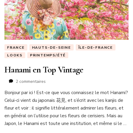
FRANCE
HAUTS-DE-SEINE
ÎLE-DE-FRANCE
LOOKS
PRINTEMPS/ÉTÉ
Hanami en Top Vintage
sur
2 commentaires
Hanami
Bonjour par ici ! Est-ce que vous connaissez le mot Hanami?
en
Celui-ci vient du japonais 花見, et s’écrit avec les kanjis de
Top
Vintage
fleur et voir : il signifie littéralement admirer les fleurs, et
en général on l’utilise pour les fleurs de cerisiers. Mais au
Japon, le Hanami est toute une institution, et même si le …