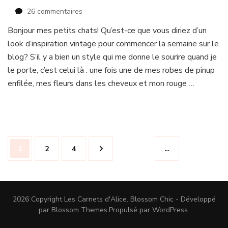
sur
26 commentaires
Vintage
Bonjour mes petits chats! Qu’est-ce que vous diriez d’un
lemon
look d’inspiration vintage pour commencer la semaine sur le
à
l’église
blog? S’il y a bien un style qui me donne le sourire quand je
de
le porte, c’est celui là : une fois une de mes robes de pinup
la
enfilée, mes fleurs dans les cheveux et mon rouge …
Madeleine
Navigation
Page
Page
Page
1
2
4
…
des
articles
2026 Copyright
Les Carnets d'Alice
.
Blossom Chic - Développé
par
Blossom Themes
.Propulsé par
WordPress
.