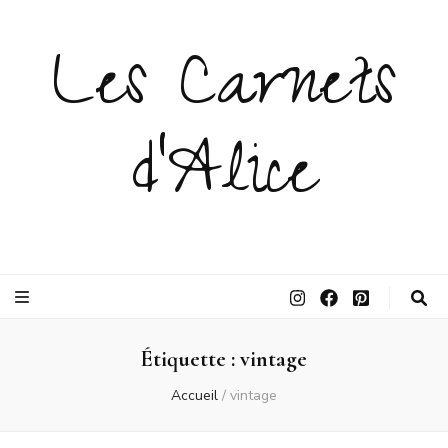
Les Carnets
d'Alice
Étiquette :
vintage
Accueil
/
vintage