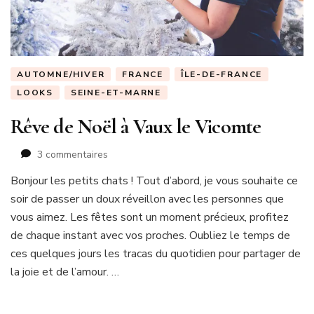
AUTOMNE/HIVER
FRANCE
ÎLE-DE-FRANCE
LOOKS
SEINE-ET-MARNE
Rêve de Noël à Vaux le Vicomte
sur
3 commentaires
Rêve
Bonjour les petits chats ! Tout d’abord, je vous souhaite ce
de
soir de passer un doux réveillon avec les personnes que
Noël
à
vous aimez. Les fêtes sont un moment précieux, profitez
Vaux
de chaque instant avec vos proches. Oubliez le temps de
le
ces quelques jours les tracas du quotidien pour partager de
Vicomte
la joie et de l’amour. …