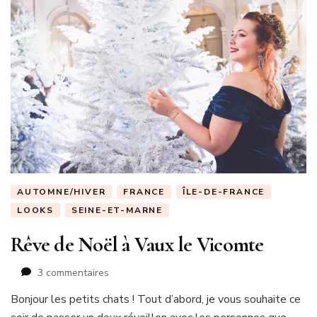
AUTOMNE/HIVER
FRANCE
ÎLE-DE-FRANCE
LOOKS
SEINE-ET-MARNE
Rêve de Noël à Vaux le Vicomte
sur
3 commentaires
Rêve
Bonjour les petits chats ! Tout d’abord, je vous souhaite ce
de
Noël