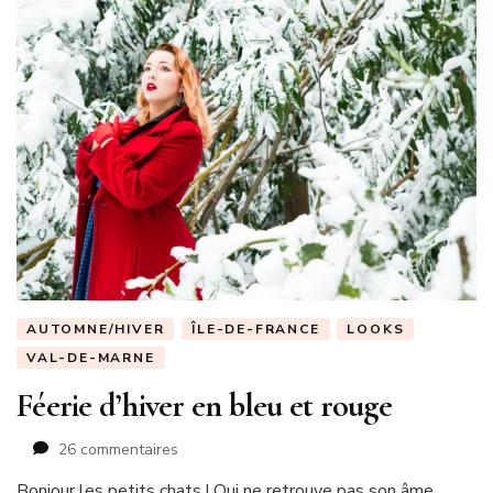
AUTOMNE/HIVER
ÎLE-DE-FRANCE
LOOKS
VAL-DE-MARNE
Féerie d’hiver en bleu et rouge
sur
26 commentaires
Féerie
Bonjour les petits chats ! Qui ne retrouve pas son âme