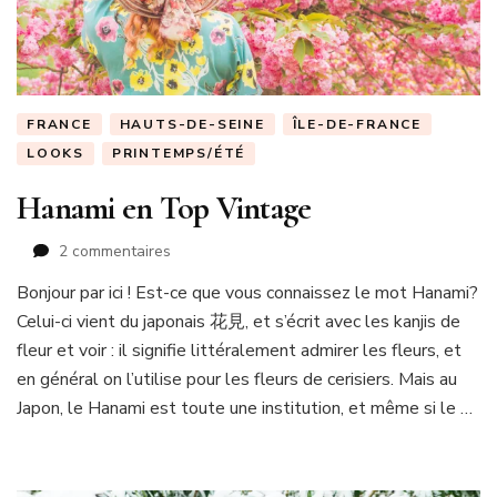
FRANCE
HAUTS-DE-SEINE
ÎLE-DE-FRANCE
LOOKS
PRINTEMPS/ÉTÉ
Hanami en Top Vintage
sur
2 commentaires
Hanami
Bonjour par ici ! Est-ce que vous connaissez le mot Hanami?
en
Celui-ci vient du japonais 花見, et s’écrit avec les kanjis de
Top
Vintage
fleur et voir : il signifie littéralement admirer les fleurs, et
en général on l’utilise pour les fleurs de cerisiers. Mais au
Japon, le Hanami est toute une institution, et même si le …