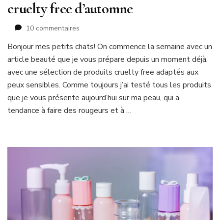
cruelty free d’automne
sur
10 commentaires
Mes
Bonjour mes petits chats! On commence la semaine avec un
chouchous
article beauté que je vous prépare depuis un moment déjà,
beauté
naturelle
avec une sélection de produits cruelty free adaptés aux
et
peux sensibles. Comme toujours j’ai testé tous les produits
cruelty
que je vous présente aujourd’hui sur ma peau, qui a
free
tendance à faire des rougeurs et à …
d’automne