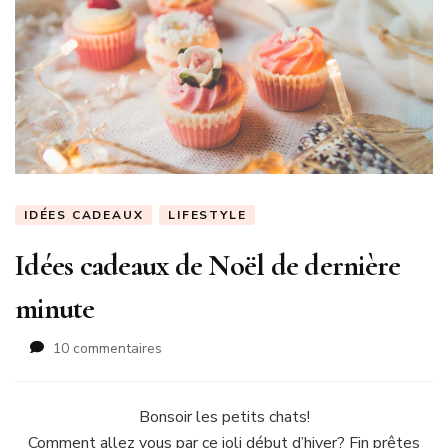
IDÉES CADEAUX
LIFESTYLE
Idées cadeaux de Noël de dernière
minute
sur
10 commentaires
Idées
cadeaux
de
Bonsoir les petits chats!
Noël
Comment allez vous par ce joli début d’hiver? Fin prêtes