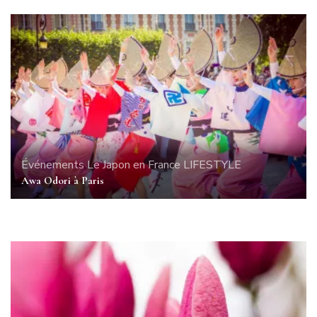
Événements
Le Japon en France
LIFESTYLE
Awa Odori à Paris
LIFESTYLE
Streetstyle : Take the High Road