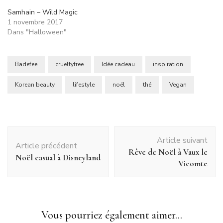
Samhain – Wild Magic
1 novembre 2017
Dans "Halloween"
Badefee
crueltyfree
Idée cadeau
inspiration
Korean beauty
lifestyle
noël
thé
Vegan
Navigation
Article suivant
d'article
Article précédent
Rêve de Noël à Vaux le
Noël casual à Disneyland
Vicomte
Vous pourriez également aimer...