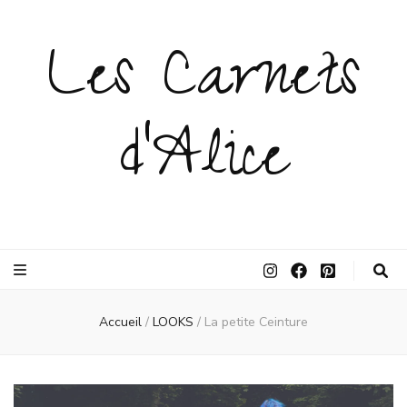
Les Carnets
d'Alice
Accueil
/
LOOKS
/
La petite Ceinture