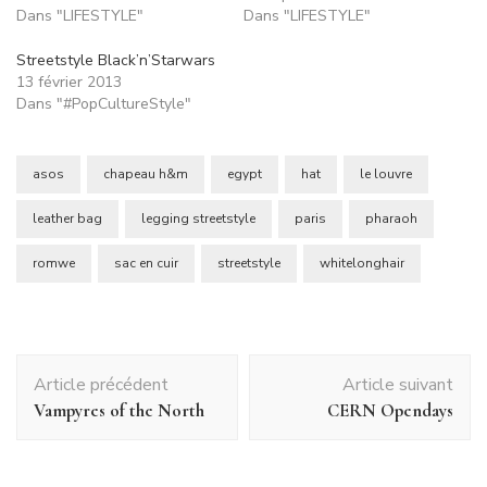
Dans "LIFESTYLE"
Dans "LIFESTYLE"
Streetstyle Black’n’Starwars
13 février 2013
Dans "#PopCultureStyle"
asos
chapeau h&m
egypt
hat
le louvre
leather bag
legging streetstyle
paris
pharaoh
romwe
sac en cuir
streetstyle
whitelonghair
Navigation
Article précédent
Article suivant
d'article
Vampyres of the North
CERN Opendays