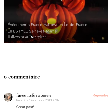
Événements
France
Halloween
Île-de-France
LIFESTYLE
Seine-et-Marne
Halloween in Disneyland
LIFESTYLE
Videdressing Afterwork : Petit retour
0 commentaire
furcoatsforwomen
Répondre
Publié le
14 octobre 2013 à 9h36
Great post!