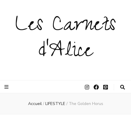
Les Carnets
d'Alice
Accueil
/
LIFESTYLE
/
The Golden Horus