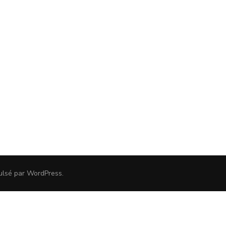
ulsé par
WordPress
.