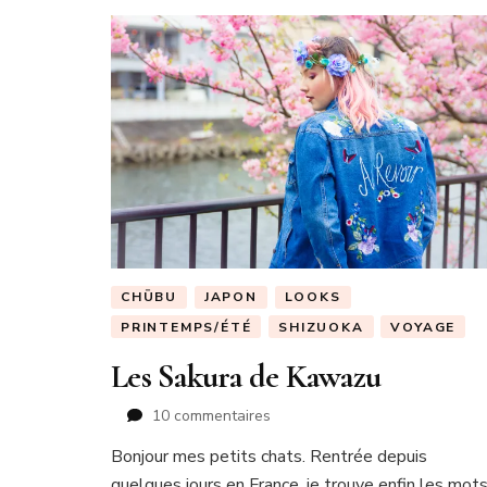
CHŪBU
JAPON
LOOKS
PRINTEMPS/ÉTÉ
SHIZUOKA
VOYAGE
Les Sakura de Kawazu
sur
10 commentaires
Les
Bonjour mes petits chats. Rentrée depuis
Sakura
quelques jours en France, je trouve enfin les mot
de