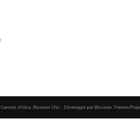
s
e
 Carnets d'Alice
.
Blossom Chic - Développé par
Blossom Themes
.Prop