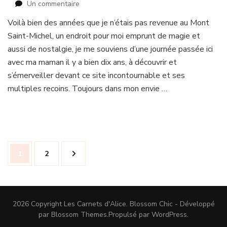
sur
Un commentaire
Douce
Voilà bien des années que je n’étais pas revenue au Mont
balade
Saint-Michel, un endroit pour moi emprunt de magie et
au
mont
aussi de nostalgie, je me souviens d’une journée passée ici
et
avec ma maman il y a bien dix ans, à découvrir et
kimono
s’émerveiller devant ce site incontournable et ses
fleuri
multiples recoins. Toujours dans mon envie …
Navigation
Page
Page
1
2
des
articles
2026 Copyright
Les Carnets d'Alice
.
Blossom Chic - Développé
par
Blossom Themes
.Propulsé par
WordPress
.