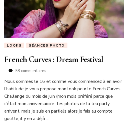
LOOKS
SÉANCES PHOTO
French Curves : Dream Festival
sur
58 commentaires
French
Nous sommes le 16 et comme vous commencez à en avoir
Curves
l’habitude je vous propose mon look pour le French Curves
:
Dream
Challenge du mois de juin (mon mois préféré parce que
Festival
c’était mon anniversaiiiiire -les photos de la tea party
arrivent, mais je suis en partiels alors je fais au compte
goutte, il y en a déjà …