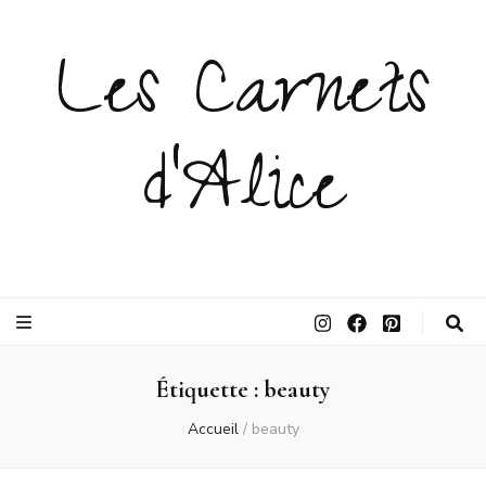
Les Carnets
d'Alice
Étiquette :
beauty
Accueil
/
beauty