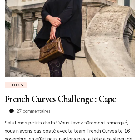
LOOKS
French Curves Challenge : Cape
sur
27 commentaires
French
Salut mes petits chats ! Vous l’avez sûrement remarqué,
Curves
nous n’avons pas posté avec la team French Curves le 16
Challenge
:
novembre, en effet nous n’avions pas la tête à ça si peu de