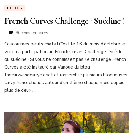
LOOKS
French Curves Challenge : Suédine !
sur
30 commentaires
French
Coucou mes petits chats ! C’est le 16 du mois d’octobre, et
Curves
voici ma participation au French Curves Challenge : Suède
Challenge
:
ou suédine ! Si vous ne connaissez pas, le challenge French
Suédine
Curves a été instauré par Vanoue du blog
!
thecurvyandcurlycloset et rassemble plusieurs blogueuses
curvy francophones autour d’un thème chaque mois depuis
plus de deux …