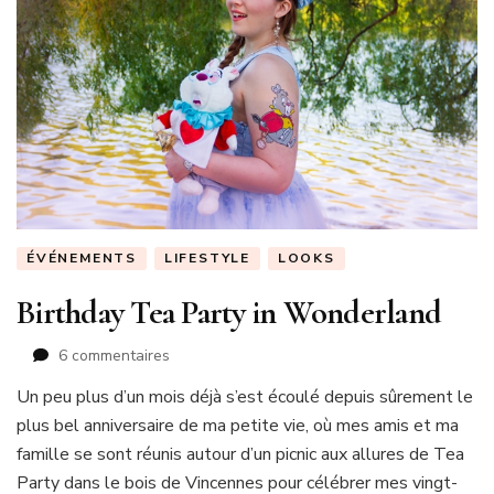
ÉVÉNEMENTS
LIFESTYLE
LOOKS
Birthday Tea Party in Wonderland
sur
6 commentaires
Birthday
Un peu plus d’un mois déjà s’est écoulé depuis sûrement le
Tea
plus bel anniversaire de ma petite vie, où mes amis et ma
Party
in
famille se sont réunis autour d’un picnic aux allures de Tea
Wonderland
Party dans le bois de Vincennes pour célébrer mes vingt-