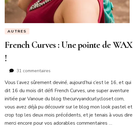
AUTRES
French Curves : Une pointe de WAX
!
sur
31 commentaires
French
Vous l’avez sûrement deviné, aujourd’hui c’est le 16, et qui
Curves
dit 16 du mois dit défi French Curves, une super aventure
:
Une
initiée par Vanoue du blog thecurvyandcurlycloset.com,
pointe
vous avez déjà pu découvrir sur le blog mon look pastel et
de
crop top les deux mois précédents, et je tenais à vous dire
WAX
merci encore pour vos adorables commentaires …
!