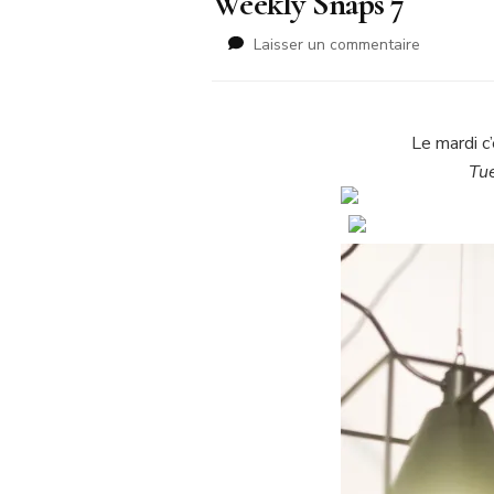
Weekly Snaps 7
sur
Laisser un commentaire
Weekly
Snaps
7
Le mardi c’
Tue