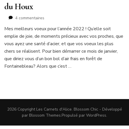
du Houx
sur
4 commentaires
En
Mes meilleurs voeux pour l’année 2022 ! Qu’elle soit
forêt
emplie de joie, de moments précieux avec vos proches, que
de
Fontainebleau
vous ayez une santé d’acier, et que vos voeux les plus
:
chers se réalisent. Pour bien démarrer ce mois de janvier,
Gorges
que diriez vous d’un bon bol d’air frais en forêt de
du
Fontainebleau? Alors que c’est …
Houx
2026 Copyright
Les Carnets d'Alice
.
Blossom Chic - Développé
par
Blossom Themes
.Propulsé par
WordPress
.