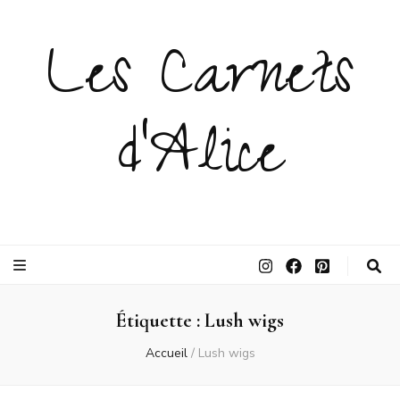
Les Carnets
d'Alice
Étiquette :
Lush wigs
Accueil
/
Lush wigs