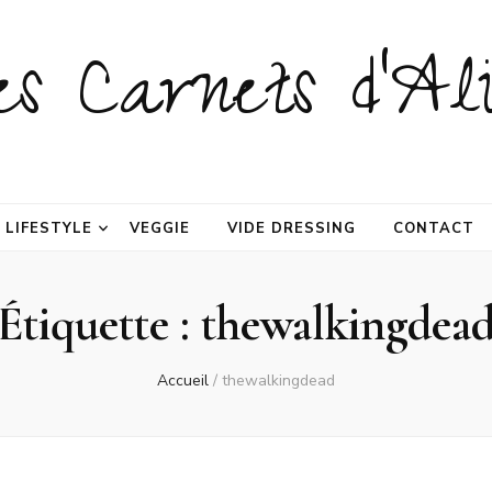
es Carnets d'Ali
LIFESTYLE
VEGGIE
VIDE DRESSING
CONTACT
Étiquette :
thewalkingdea
Accueil
/
thewalkingdead