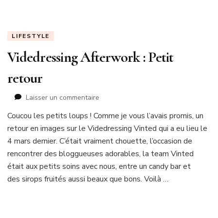
LIFESTYLE
Videdressing Afterwork : Petit
retour
sur
Laisser un commentaire
Videdressing
Coucou les petits loups ! Comme je vous l’avais promis, un
Afterwork
retour en images sur le Videdressing Vinted qui a eu lieu le
:
Petit
4 mars dernier. C’était vraiment chouette, l’occasion de
retour
rencontrer des bloggueuses adorables, la team Vinted
était aux petits soins avec nous, entre un candy bar et
des sirops fruités aussi beaux que bons. Voilà …