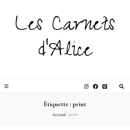
Les Carnets
d'Alice
Étiquette :
print
Accueil
/
print