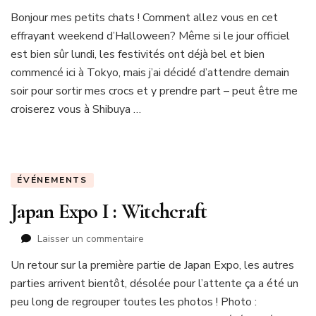
Ravenswood
Bonjour mes petits chats ! Comment allez vous en cet
Sisters
effrayant weekend d’Halloween? Même si le jour officiel
est bien sûr lundi, les festivités ont déjà bel et bien
commencé ici à Tokyo, mais j’ai décidé d’attendre demain
soir pour sortir mes crocs et y prendre part – peut être me
croiserez vous à Shibuya …
ÉVÉNEMENTS
Japan Expo I : Witchcraft
sur
Laisser un commentaire
Japan
Un retour sur la première partie de Japan Expo, les autres
Expo
parties arrivent bientôt, désolée pour l’attente ça a été un
I
:
peu long de regrouper toutes les photos ! Photo :
Witchcraft