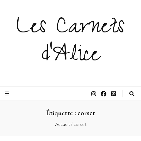
Les Carnets
d'Alice
Étiquette :
corset
Accueil
/
corset