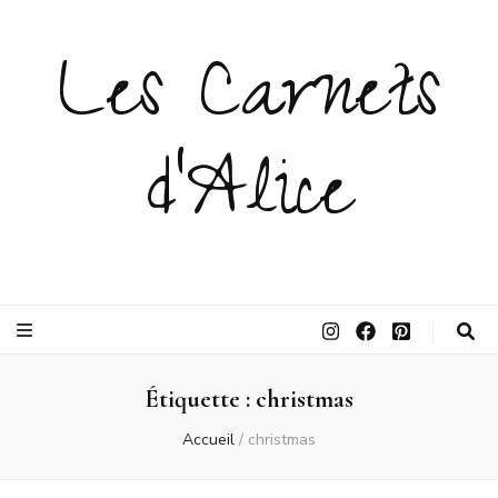
Les Carnets
d'Alice
Étiquette :
christmas
Accueil
/
christmas