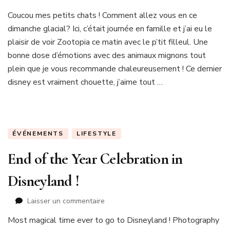
Disney
Coucou mes petits chats ! Comment allez vous en ce
au
dimanche glacial? Ici, c’était journée en famille et j’ai eu le
fil
des
plaisir de voir Zootopia ce matin avec le p’tit filleul. Une
saisons
bonne dose d’émotions avec des animaux mignons tout
:
plein que je vous recommande chaleureusement ! Ce dernier
L’hiver
disney est vraiment chouette, j’aime tout …
ÉVÉNEMENTS
LIFESTYLE
End of the Year Celebration in
Disneyland !
sur
Laisser un commentaire
End
Most magical time ever to go to Disneyland ! Photography
of