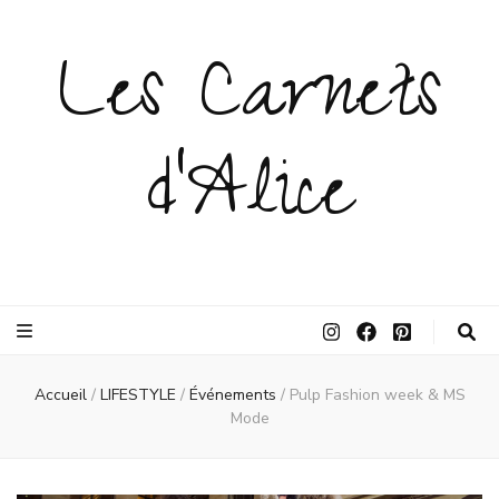
Les Carnets
d'Alice
Accueil
/
LIFESTYLE
/
Événements
/
Pulp Fashion week & MS
Mode