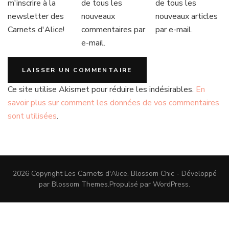
m'inscrire à la
de tous les
de tous les
newsletter des
nouveaux
nouveaux articles
Carnets d'Alice!
commentaires par
par e-mail.
e-mail.
Ce site utilise Akismet pour réduire les indésirables.
En
savoir plus sur comment les données de vos commentaires
sont utilisées
.
2026 Copyright
Les Carnets d'Alice
.
Blossom Chic - Développé
par
Blossom Themes
.Propulsé par
WordPress
.