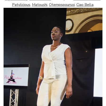
Patylicious
,
Matoushi
,
Otempspoursoi
,
Ciao Bella
.