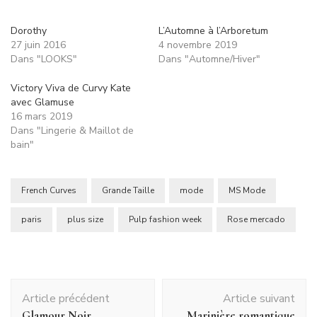
Dorothy
L’Automne à l’Arboretum
27 juin 2016
4 novembre 2019
Dans "LOOKS"
Dans "Automne/Hiver"
Victory Viva de Curvy Kate
avec Glamuse
16 mars 2019
Dans "Lingerie & Maillot de
bain"
French Curves
Grande Taille
mode
MS Mode
paris
plus size
Pulp fashion week
Rose mercado
Navigation
Article précédent
Article suivant
d'article
Glamour Noir
Marinière romantique