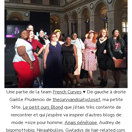
Une partie de la team
French Curves
♥ De gauche à droite
Gaëlle Prudencio de
thecurvyandcurlycloset
, ma petite
tête,
Le petit ours Blond
que j’étais très contente de
rencontrer et qui j’espère va inspirer d’autres blogs de
mode +size pour homme,
Anais pénélope
, Audrey de
bigornottobig
,
Ninaahbulles
, Gwladys de
hair-related.com
,