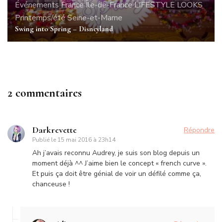
Événements
France
Île-de-France
LIFESTYLE
LOOKS
Printemps/été
Seine-et-Marne
Swing into Spring – Disneyland
2 commentaires
Darkrevette
Répondre
Publié le
15 mai 2016 à 23h14
Ah j’avais reconnu Audrey, je suis son blog depuis un
moment déjà ^^ J’aime bien le concept « french curve ».
Et puis ça doit être génial de voir un défilé comme ça,
chanceuse !