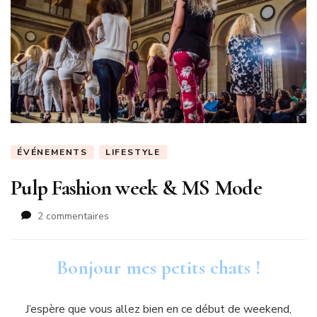
ÉVÉNEMENTS
LIFESTYLE
Pulp Fashion week & MS Mode
sur
2 commentaires
Pulp
Fashion
week
Bonjour mes petits chats !
&
MS
Mode
J’espère que vous allez bien en ce début de weekend,