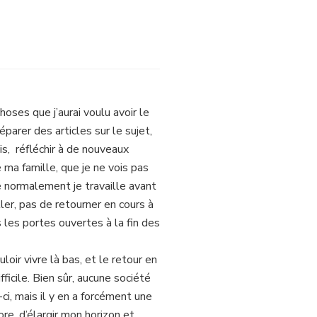
oses que j’aurai voulu avoir le
parer des articles sur le sujet,
s, réfléchir à de nouveaux
ma famille, que je ne vois pas
é normalement je travaille avant
ller, pas de retourner en cours à
s les portes ouvertes à la fin des
oir vivre là bas, et le retour en
icile. Bien sûr, aucune société
ci, mais il y en a forcément une
re, d’élargir mon horizon et