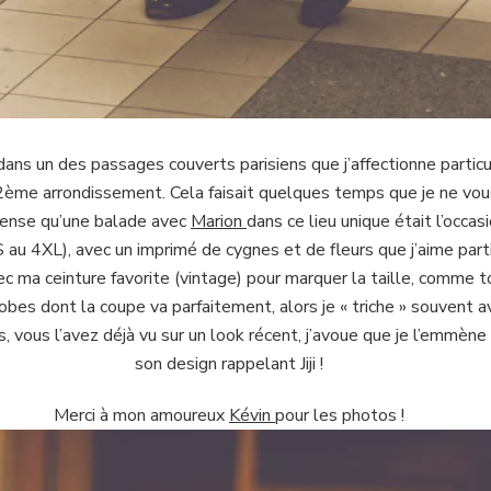
dans un des passages couverts parisiens que j’affectionne parti
e 2ème arrondissement. Cela faisait quelques temps que je ne vo
e pense qu’une balade avec
Marion
dans ce lieu unique était l’occa
 au 4XL), avec un imprimé de cygnes et de fleurs que j’aime parti
ec ma ceinture favorite (vintage) pour marquer la taille, comme 
 robes dont la coupe va parfaitement, alors je « triche » souvent a
vous l’avez déjà vu sur un look récent, j’avoue que je l’emmène 
son design rappelant Jiji !
Merci à mon amoureux
Kévin
pour les photos !