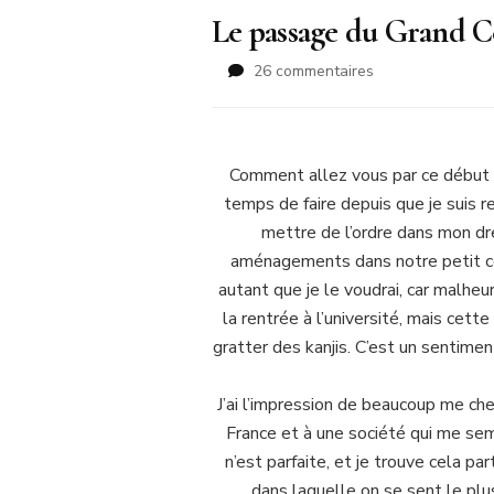
Le passage du Grand C
sur
26 commentaires
Le
passage
du
Grand
Comment allez vous par ce début aoû
Cerf
temps de faire depuis que je suis re
mettre de l’ordre dans mon dre
aménagements dans notre petit coc
autant que je le voudrai, car malhe
la rentrée à l’université, mais cett
gratter des kanjis. C’est un sentimen
J’ai l’impression de beaucoup me cher
France et à une société qui me sem
n’est parfaite, et je trouve cela pa
dans laquelle on se sent le plus