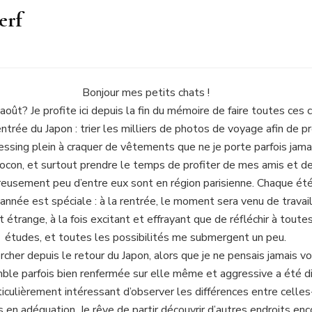
erf
Bonjour mes petits chats !
t? Je profite ici depuis la fin du mémoire de faire toutes ces ch
ntrée du Japon : trier les milliers de photos de voyage afin de pré
ssing plein à craquer de vêtements que ne je porte parfois jamai
on, et surtout prendre le temps de profiter de mes amis et de 
ureusement peu d’entre eux sont en région parisienne. Chaque ét
e année est spéciale : à la rentrée, le moment sera venu de travai
t étrange, à la fois excitant et effrayant que de réfléchir à toute
études, et toutes les possibilités me submergent un peu.
cher depuis le retour du Japon, alors que je ne pensais jamais voul
ble parfois bien renfermée sur elle même et aggressive a été diff
rticulièrement intéressant d’observer les différences entre celles-
 en adéquation. Je rêve de partir découvrir d’autres endroits enco