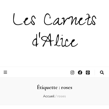
Les Carnets
d'Alice
Étiquette :
roses
Accueil
/
roses