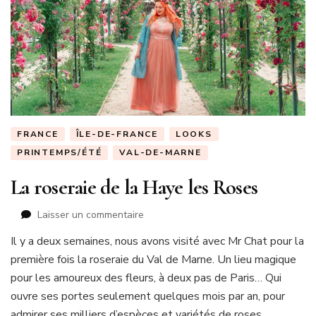
FRANCE
ÎLE-DE-FRANCE
LOOKS
PRINTEMPS/ÉTÉ
VAL-DE-MARNE
La roseraie de la Haye les Roses
sur
Laisser un commentaire
La
Il y a deux semaines, nous avons visité avec Mr Chat pour la
roseraie
première fois la roseraie du Val de Marne. Un lieu magique
de
la
pour les amoureux des fleurs, à deux pas de Paris… Qui
Haye
ouvre ses portes seulement quelques mois par an, pour
les
admirer ses milliers d’espèces et variétés de roses.