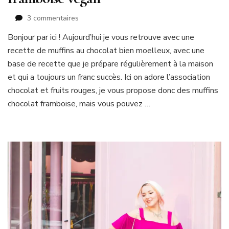
sur
3 commentaires
Recette
Bonjour par ici ! Aujourd’hui je vous retrouve avec une
de
recette de muffins au chocolat bien moelleux, avec une
muffins
chocolat
base de recette que je prépare régulièrement à la maison
framboise
et qui a toujours un franc succès. Ici on adore l’association
vegan
chocolat et fruits rouges, je vous propose donc des muffins
chocolat framboise, mais vous pouvez …