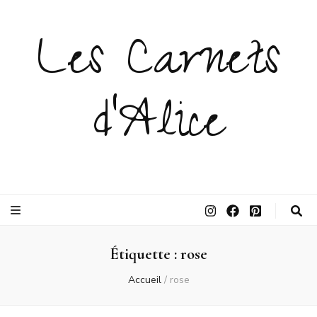
Les Carnets
d'Alice
Étiquette :
rose
Accueil
/
rose