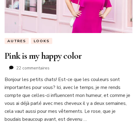
AUTRES
LOOKS
Pink is my happy color
sur
22 commentaires
Pink
Bonjour les petits chats! Est-ce que les couleurs sont
is
importantes pour vous? Ici, avec le temps, je me rends
my
happy
compte que celles-ci influencent mon humeur, et comme je
color
vous ai déjà parlé avec mes cheveux il y a deux semaines,
cela vaut aussi pour mes vêtements. Le rose, que je
boudais beaucoup avant, est devenu …