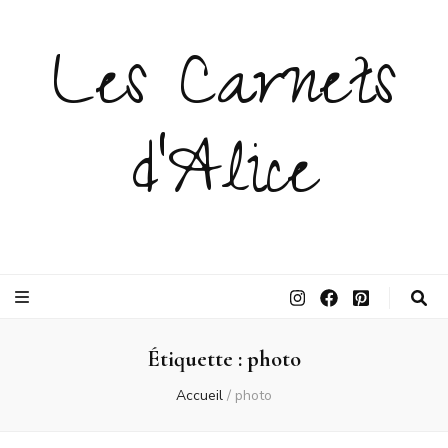
Les Carnets
d'Alice
Étiquette :
photo
Accueil
/
photo