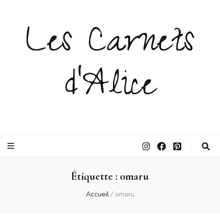
Les Carnets
d'Alice
Étiquette :
omaru
Accueil
/
omaru