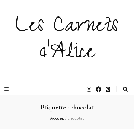
Les Carnets
d'Alice
Étiquette :
chocolat
Accueil
/
chocolat