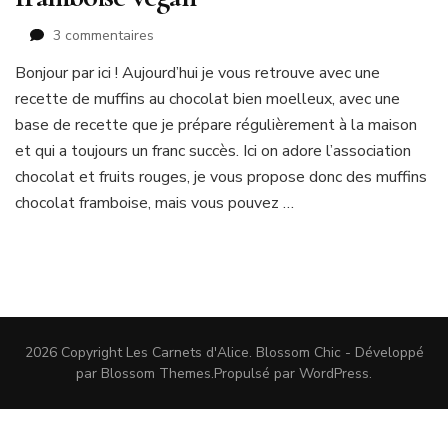
sur
3 commentaires
Recette
Bonjour par ici ! Aujourd’hui je vous retrouve avec une
de
recette de muffins au chocolat bien moelleux, avec une
muffins
chocolat
base de recette que je prépare régulièrement à la maison
framboise
et qui a toujours un franc succès. Ici on adore l’association
vegan
chocolat et fruits rouges, je vous propose donc des muffins
chocolat framboise, mais vous pouvez …
2026 Copyright
Les Carnets d'Alice
.
Blossom Chic - Développé
par
Blossom Themes
.Propulsé par
WordPress
.