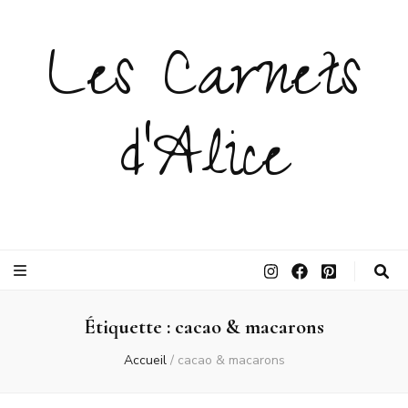
Les Carnets
d'Alice
Étiquette :
cacao & macarons
Accueil
/
cacao & macarons