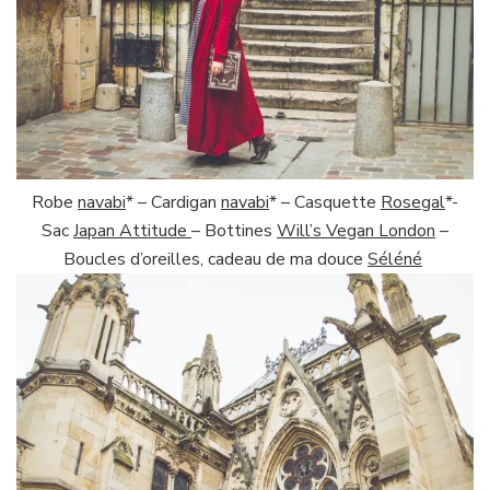
Robe
navabi
* – Cardigan
navabi
* – Casquette
Rosegal
*-
Sac
Japan Attitude
– Bottines
Will’s Vegan London
–
Boucles d’oreilles, cadeau de ma douce
Séléné