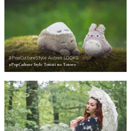
#PopCultureStyle
Autres
LOOKS
#PopCulture Style Tonari no Totoro