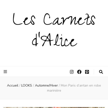
Les Carnets
d'Alice
Accueil
/
LOOKS
/
Automne/Hiver
/
Mon Paris d’antan en robe
marinière