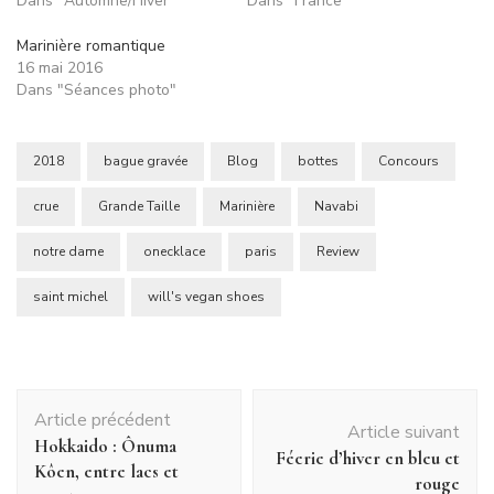
Dans "Automne/Hiver"
Dans "France"
Marinière romantique
16 mai 2016
Dans "Séances photo"
2018
bague gravée
Blog
bottes
Concours
crue
Grande Taille
Marinière
Navabi
notre dame
onecklace
paris
Review
saint michel
will's vegan shoes
Navigation
Article précédent
d'article
Article suivant
Hokkaido : Ônuma
Féerie d’hiver en bleu et
Kôen, entre lacs et
rouge