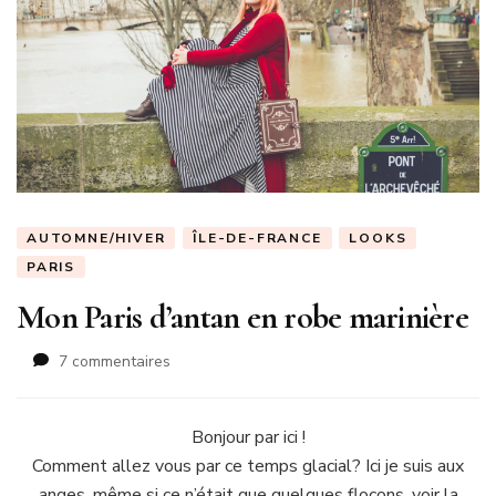
AUTOMNE/HIVER
ÎLE-DE-FRANCE
LOOKS
PARIS
Mon Paris d’antan en robe marinière
sur
7 commentaires
Mon
Paris
d’antan
Bonjour par ici !
en
Comment allez vous par ce temps glacial? Ici je suis aux
robe
anges, même si ce n’était que quelques flocons, voir la