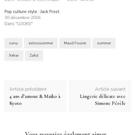
Pop culture style : Jack Frost
30 décembre 2016
Dans "LOOKS"
curvy
estorysummer
Maud Fourier
summer
Xehar
Zaful
Navigation
Article précédent
Article suivant
d'article
4 ans d’amour & Maiko à
Lingerie délicate avec
Kyoto
Simone Pérèle
Vous pourriez également aimer...