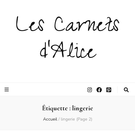
Les Carnets
d'Alice
Étiquette :
lingerie
Accueil
/
lingerie
(Page 2)