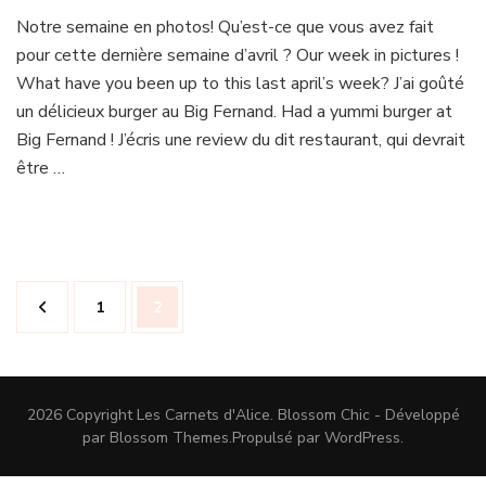
Weekly
Notre semaine en photos! Qu’est-ce que vous avez fait
Snaps
pour cette dernière semaine d’avril ? Our week in pictures !
III
What have you been up to this last april’s week? J’ai goûté
un délicieux burger au Big Fernand. Had a yummi burger at
Big Fernand ! J’écris une review du dit restaurant, qui devrait
être …
Navigation
Page
Page
1
2
des
articles
2026 Copyright
Les Carnets d'Alice
.
Blossom Chic - Développé
par
Blossom Themes
.Propulsé par
WordPress
.